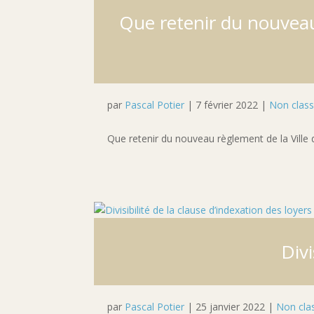
Que retenir du nouveau 
par
Pascal Potier
|
7 février 2022
|
Non clas
Que retenir du nouveau règlement de la Ville 
Divi
par
Pascal Potier
|
25 janvier 2022
|
Non cla